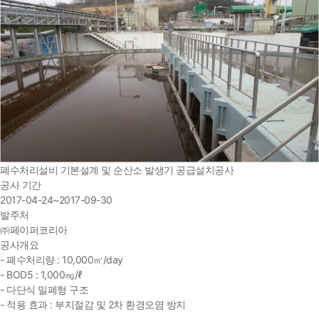
폐수처리설비 기본설계 및 순산소 발생기 공급설치공사
공사 기간
2017-04-24~2017-09-30
발주처
㈜페이퍼코리아
공사개요
- 폐수처리량 : 10,000㎥/day
- BOD5 : 1,000㎎/ℓ
- 다단식 밀폐형 구조
- 적용 효과 : 부지절감 및 2차 환경오염 방지