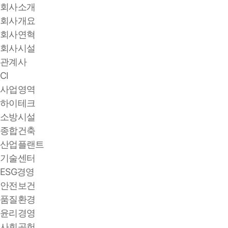
회사소개
회사개요
회사연혁
회사시설
관계사
CI
사업영역
하이테크
소방시설
종합건축
산업플랜트
기술센터
ESG경영
안전보건
품질환경
윤리경영
사회공헌