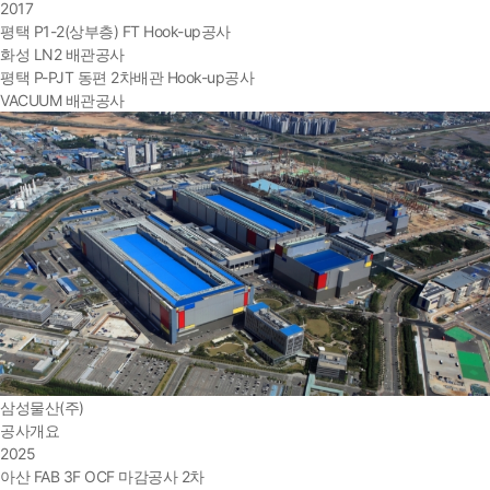
2017
평택 P1-2(상부층) FT Hook-up공사
화성 LN2 배관공사
평택 P-PJT 동편 2차배관 Hook-up공사
VACUUM 배관공사
삼성물산(주)
공사개요
2025
아산 FAB 3F OCF 마감공사 2차