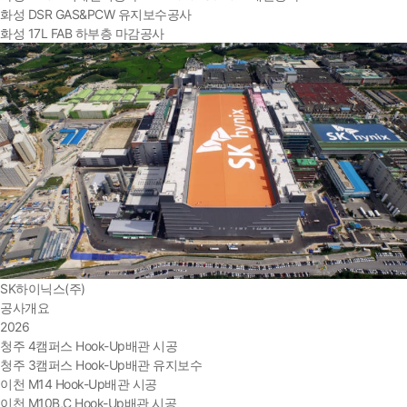
화성 DSR GAS&PCW 유지보수공사
화성 17L FAB 하부층 마감공사
SK하이닉스(주)
공사개요
2026
청주 4캠퍼스 Hook-Up배관 시공
청주 3캠퍼스 Hook-Up배관 유지보수
이천 M14 Hook-Up배관 시공
이천 M10B,C Hook-Up배관 시공