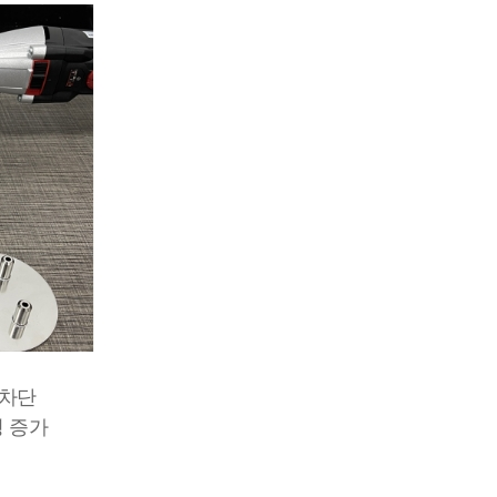
 차단
명 증가