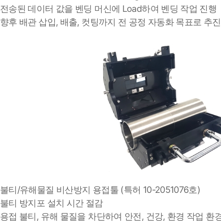
전송된 데이터 값을 벤딩 머신에 Load하여 벤딩 작업 진행
향후 배관 삽입, 배출, 컷팅까지 전 공정 자동화 목표로 추진
불티/유해물질 비산방지 용접툴 (특허 10-2051076호)
불티 방지포 설치 시간 절감
용접 불티, 유해 물질을 차단하여 안전, 건강, 환경 작업 환