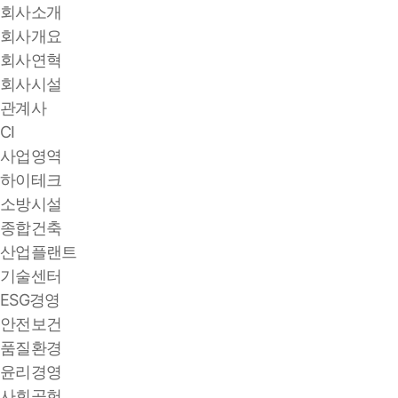
회사소개
회사개요
회사연혁
회사시설
관계사
CI
사업영역
하이테크
소방시설
종합건축
산업플랜트
기술센터
ESG경영
안전보건
품질환경
윤리경영
사회공헌