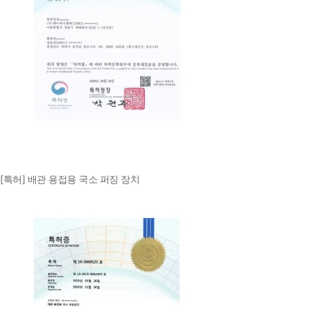
[특허] 배관 용접용 국소 퍼징 장치