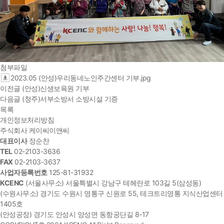
첨부파일
2023.05 (안성)우리동네노인주간센터 기부.jpg
이전글
(안성)신생보육원 기부
다음글
(청주)서부소방서 소방시설 기증
목록
개인정보처리방침
주식회사 케이씨이앤씨
대표이사
정순찬
TEL
02-2103-3636
FAX
02-2103-3637
사업자등록번호
125-81-31932
KCENC
(서울사무소) 서울특별시 강남구 테헤란로 103길 5(삼성동)
(수원사무소) 경기도 수원시 영통구 신원로 55, 테크트리영통 지식산업센터
1405호
(안성공장) 경기도 안성시 양성면 동항공단길 8-17