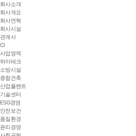
회사소개
회사개요
회사연혁
회사시설
관계사
CI
사업영역
하이테크
소방시설
종합건축
산업플랜트
기술센터
ESG경영
안전보건
품질환경
윤리경영
사회공헌