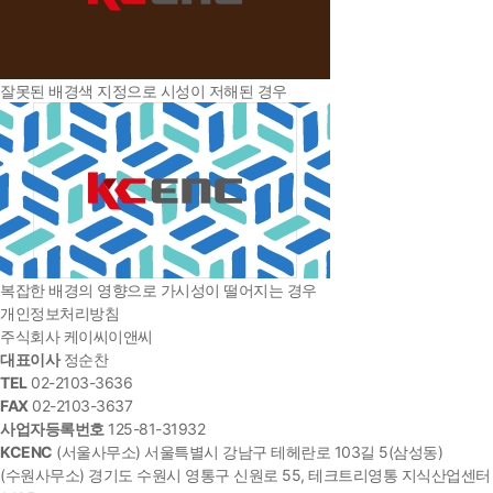
잘못된 배경색 지정으로 시성이 저해된 경우
복잡한 배경의 영향으로 가시성이 떨어지는 경우
개인정보처리방침
주식회사 케이씨이앤씨
대표이사
정순찬
TEL
02-2103-3636
FAX
02-2103-3637
사업자등록번호
125-81-31932
KCENC
(서울사무소) 서울특별시 강남구 테헤란로 103길 5(삼성동)
(수원사무소) 경기도 수원시 영통구 신원로 55, 테크트리영통 지식산업센터