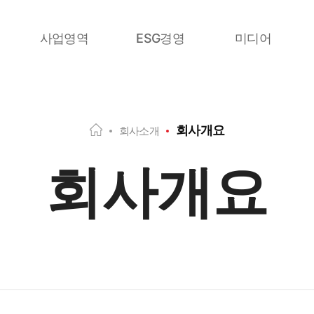
사업영역
ESG경영
미디어
하이테크
안전보건
공지사항
H
회사개요
소방시설
품질환경
그룹 이야기
회사소개
O
M
종합건축
윤리경영
회사개요
E
산업플랜트
사회공헌
기술센터